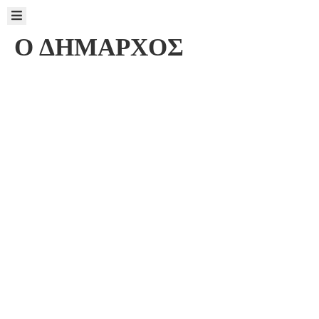
Ο ΔΗΜΑΡΧΟΣ
ΝΕΑ
ΑΠΟΦΑΣΕΙΣ
ΠΡΟΚΗΡΥΞΕΙΣ
Η
ΔΙΟΙΚΗΣΗ
ΔΡΩΜΕΝΑ
Ο
ΤΟΠΟΣ
ΜΑΣ
ΠΑΙΔΕΙΑ
&
ΑΛΛΗΛΕΓΓΥΗ
ΕΠΙΚΟΙΝΩΝΙΑ