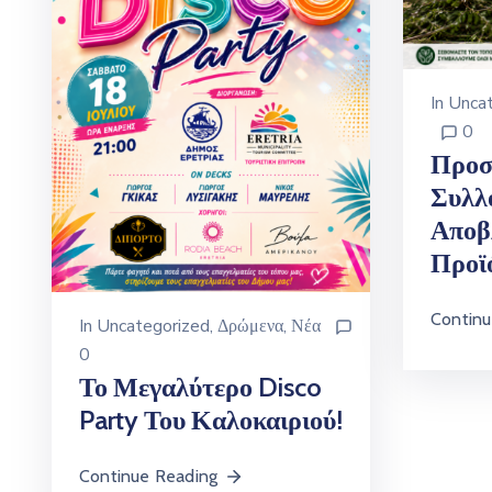
In
Uncat
0
Προσ
Συλλ
Αποβ
Προϊ
Continu
In
Uncategorized
‚
Δρώμενα
‚
Νέα
0
Το Μεγαλύτερο Disco
Party Του Καλοκαιριού!
Continue Reading