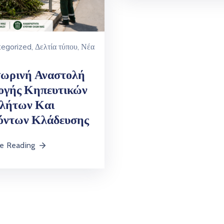
egorized
‚
Δελτία τύπου
‚
Νέα
ωρινή Αναστολή
ογής Κηπευτικών
λήτων Και
όντων Κλάδευσης
e Reading