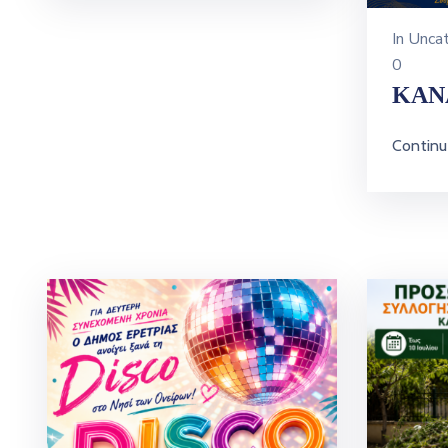
In
Uncat
0
ΚΑΝ
Continu