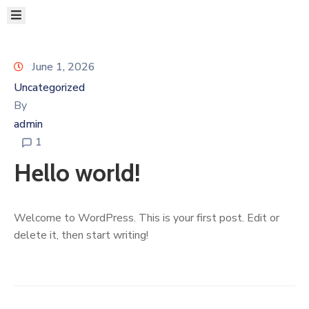
June 1, 2026
ΝΕΑ
Uncategorized
ΑΠΟΦΑΣΕΙΣ
By
ΠΡΟΚΗΡΥΞΕΙΣ
admin
Η
1
ΔΙΟΙΚΗΣΗ
ΔΡΩΜΕΝΑ
Hello world!
Ο
ΤΟΠΟΣ
Welcome to WordPress. This is your first post. Edit or
ΜΑΣ
delete it, then start writing!
ΠΑΙΔΕΙΑ
&
ΑΛΛΗΛΕΓΓΥΗ
ΕΠΙΚΟΙΝΩΝΙΑ